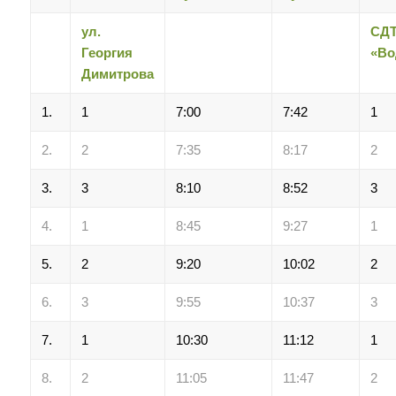
ул.
СД
Георгия
«
Во
Димитрова
1.
1
7:00
7:42
1
2.
2
7:35
8:17
2
3.
3
8:10
8:52
3
4.
1
8:45
9:27
1
5.
2
9:20
10:02
2
6.
3
9:55
10:37
3
7.
1
10:30
11:12
1
8.
2
11:05
11:47
2