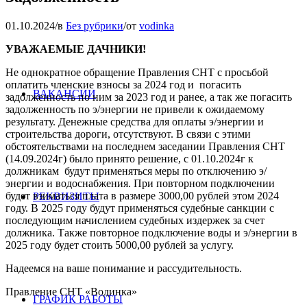
01.10.2024
/
в
Без рубрики
/
от
vodinka
УВАЖАЕМЫЕ ДАЧНИКИ!
Не однократное обращение Правления СНТ с просьбой
оплатить членские взносы за 2024 год и погасить
ВАКАНСИИ
задолженность по ним за 2023 год и ранее, а так же погасить
задолженность по э/энергии не привели к ожидаемому
результату. Денежные средства для оплаты э/энергии и
строительства дороги, отсутствуют. В связи с этими
обстоятельствами на последнем заседании Правления СНТ
(14.09.2024г) было принято решение, с 01.10.2024г к
должникам будут применяться меры по отключению э/
энергии и водоснабжения. При повторном подключении
будет взиматься плата в размере 3000,00 рублей этом 2024
РЕКВИЗИТЫ
году. В 2025 году будут применяться судебные санкции с
последующим начислением судебных издержек за счет
должника. Также повторное подключение воды и э/энергии в
2025 году будет стоить 5000,00 рублей за услугу.
Надеемся на ваше понимание и рассудительность.
Правление СНТ «Водинка»
ГРАФИК РАБОТЫ