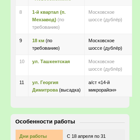
8
1-й квартал (п.
Московское
Мехзавод)
(по
шоссе (дублёр)
требованию)
9
18 км
(по
Московское
требованию)
шоссе (дублёр)
10
ул. Ташкентская
Московское
шоссе (дублёр)
11
ул. Георгия
а/ст «14-й
Димитрова
(высадка)
микрорайон»
Особенности работы
Дни работы
С 18 апреля по 31