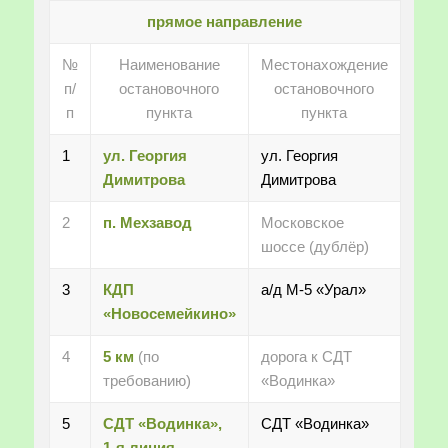
прямое направление
№
Наименование
Местонахождение
п/
остановочного
остановочного
п
пункта
пункта
1
ул. Георгия
ул. Георгия
Димитрова
Димитрова
2
п. Мехзавод
Московское
шоссе (дублёр)
3
КДП
а/д М-5 «Урал»
«Новосемейкино»
4
5 км
(по
дорога к СДТ
требованию)
«Водинка»
5
СДТ «Водинка»,
СДТ «Водинка»
1-я линия