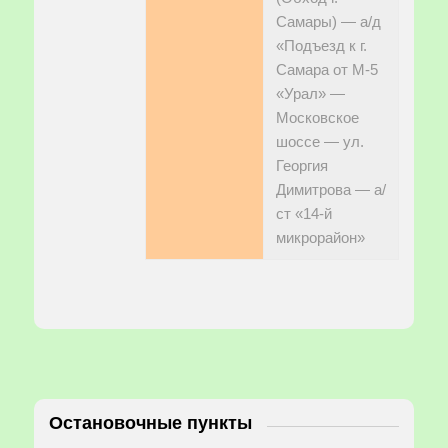
Самары) — а/д
«Подъезд к г.
Самара от М-5
«Урал» —
Московское
шоссе — ул.
Георгия
Димитрова — а/
ст «14-й
микрорайон»
Остановочные пункты