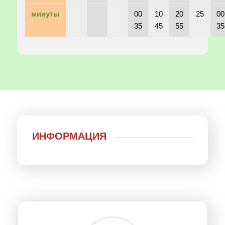
минуты
00
10
20
25
00
35
45
55
35
ИНФОРМАЦИЯ