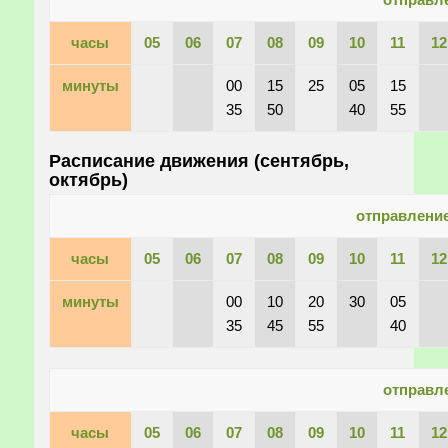
часы
05
06
07
08
09
10
11
12
минуты
00
15
25
05
15
35
50
40
55
Расписание движения (сентябрь,
октябрь)
отправление
часы
05
06
07
08
09
10
11
12
минуты
00
10
20
30
05
35
45
55
40
отправл
часы
05
06
07
08
09
10
11
12