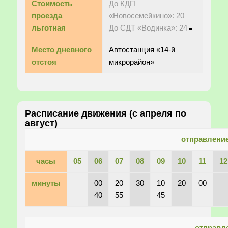
Стоимость
До КДП
проезда
«Новосемейкино»: 20
льготная
До СДТ «Водинка»: 24
Место дневного
Автостанция «14-й
отстоя
микрорайон»
Расписание движения (с апреля по
август)
отправление
часы
05
06
07
08
09
10
11
12
минуты
00
20
30
10
20
00
40
55
45
отправл