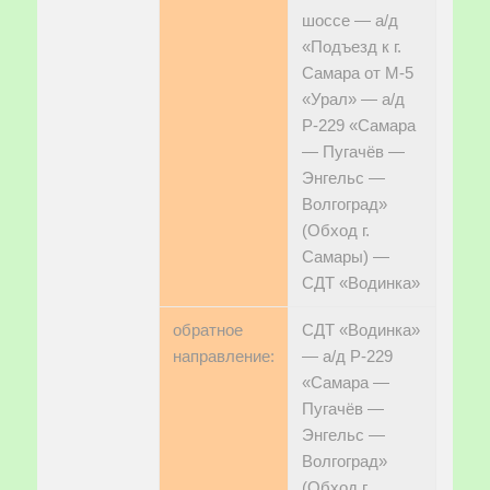
шоссе — а/д
«Подъезд к г.
Самара от М-5
«Урал» — а/д
Р-229 «Самара
— Пугачёв —
Энгельс —
Волгоград»
(Обход г.
Самары) —
СДТ «Водинка»
обратное
СДТ «Водинка»
направление:
— а/д Р-229
«Самара —
Пугачёв —
Энгельс —
Волгоград»
(Обход г.