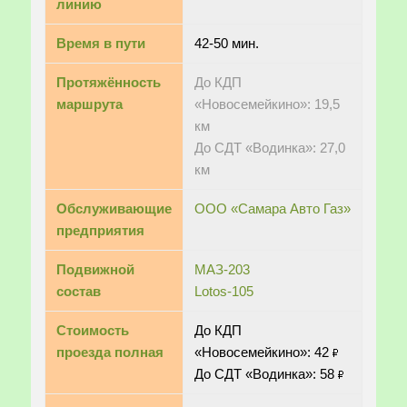
линию
Время в пути
42-50 мин.
Протяжённость
До КДП
маршрута
«Новосемейкино»: 19,5
км
До СДТ «Водинка»: 27,0
км
Обслуживающие
ООО «Самара Авто Газ»
предприятия
Подвижной
МАЗ-203
состав
Lotos-105
Стоимость
До КДП
проезда полная
«Новосемейкино»: 42
До СДТ «Водинка»: 58