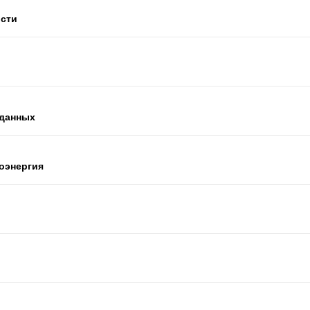
ости
 данных
оэнергия