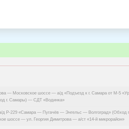
рова — Московское шоссе — а/д «Подъезд к г. Самара от М-5 «
од г. Самары) — СДТ «Водинка»
/д Р-229 «Самара — Пугачёв — Энгельс — Волгоград» (Обход г.
ое шоссе — ул. Георгия Димитрова — а/ст «14-й микрорайон»