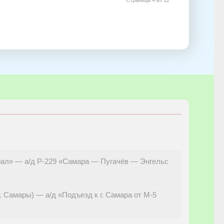
Урал» — а/д Р-229 «Самара — Пугачёв — Энгельс
 Самары) — а/д «Подъезд к г. Самара от М-5