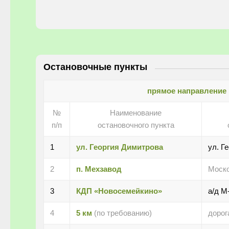
Остановочные пункты
прямое направление
№
Наименование
п/п
остановочного пункта
1
ул. Георгия Димитрова
ул. Г
2
п. Мехзавод
Моско
3
КДП «Новосемейкино»
а/д М
4
5 км
(по требованию)
дорог