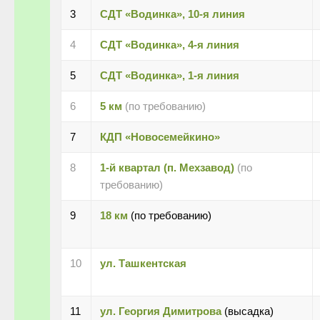
3
СДТ «Водинка», 10-я линия
4
СДТ «Водинка», 4-я линия
5
СДТ «Водинка», 1-я линия
6
5 км
(по требованию)
7
КДП «Новосемейкино»
8
1-й квартал (п. Мехзавод)
(по
требованию)
9
18 км
(по требованию)
10
ул. Ташкентская
11
ул. Георгия Димитрова
(высадка)