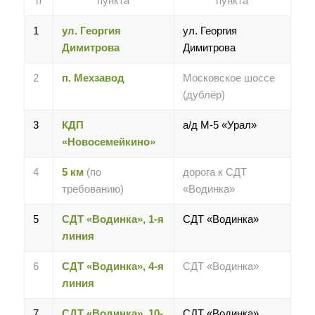
п
пункта
пункта
1
ул. Георгия
ул. Георгия
Димитрова
Димитрова
2
п. Мехзавод
Московское шоссе
(дублёр)
3
КДП
а/д М-5 «Урал»
«Новосемейкино»
4
5 км
(по
дорога к СДТ
требованию)
«Водинка»
5
СДТ «Водинка», 1-я
СДТ «Водинка»
линия
6
СДТ «Водинка», 4-я
СДТ «Водинка»
линия
7
СДТ «Водинка», 10-
СДТ «Водинка»