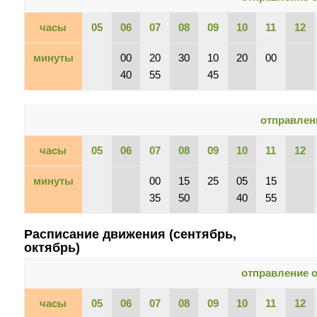
часы
05
06
07
08
09
10
11
12
минуты
00
20
30
10
20
00
40
55
45
отправлен
часы
05
06
07
08
09
10
11
12
минуты
00
15
25
05
15
35
50
40
55
Расписание движения (сентябрь,
октябрь)
отправление о
часы
05
06
07
08
09
10
11
12