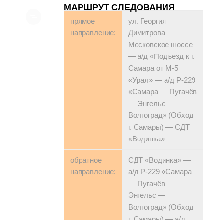
МАРШРУТ СЛЕДОВАНИЯ
прямое
ул. Георгия
направление:
Димитрова —
Московское шоссе
— а/д «Подъезд к г.
Самара от М-5
«Урал» — а/д Р-229
«Самара — Пугачёв
— Энгельс —
Волгоград» (Обход
г. Самары) — СДТ
«Водинка»
обратное
СДТ «Водинка» —
направление:
а/д Р-229 «Самара
— Пугачёв —
Энгельс —
Волгоград» (Обход
г. Самары) — а/д