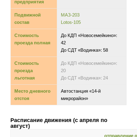
предприятия
Подвижной
МАЗ-203
состав
Lotos-105
Стоимость
До КДП «Новосемейкино»:
проезда полная
42
До СДТ «Водинка»: 58
Стоимость
До КДП «Новосемейкино»:
проезда
20
льготная
До СДТ «Водинка»: 24
Место дневного
Автостанция «14-й
отстоя
микрорайон»
Расписание движения (с апреля по
август)
отправление о