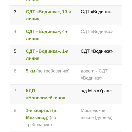
3
СДТ «Водинка», 10-я
СДТ «Водинка»
линия
4
СДТ «Водинка», 4-я
СДТ «Водинка»
линия
5
СДТ «Водинка», 1-я
СДТ «Водинка»
линия
6
5 км
(по требованию)
дорога к СДТ
«Водинка»
7
КДП
а/д М-5 «Урал»
«Новосемейкино»
8
1-й квартал (п.
Московское
Мехзавод)
(по
шоссе (дублёр)
требованию)