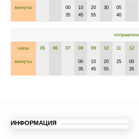
минуты
00
10
20
30
05
35
45
55
40
отправлен
часы
05
06
07
08
09
10
11
12
минуты
00
10
20
25
00
35
45
55
35
ИНФОРМАЦИЯ